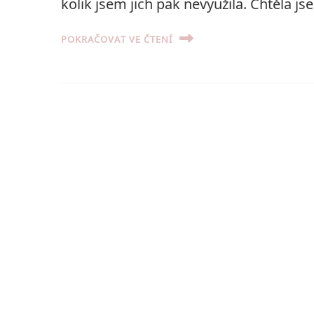
kolik jsem jich pak nevyužila. Chtěla js
POKRAČOVAT VE ČTENÍ