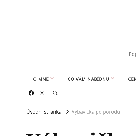
Pop
O MNĚ
CO VÁM NABÍDNU
CE
Úvodní stránka
Výbavička po porodu