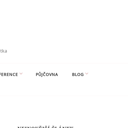
utka
FERENCE
PŮJČOVNA
BLOG