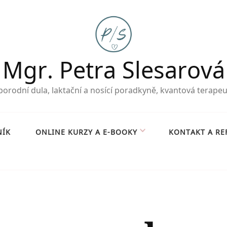
Mgr. Petra Slesarová
orodní dula, laktační a nosící poradkyně, kvantová terape
NÍK
ONLINE KURZY A E-BOOKY
KONTAKT A RE