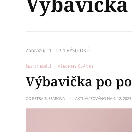
Výbavička
Zobrazuji: 1 - 1 z 1 VÝSLEDKŮ
ŠESTINEDĚLÍ
VŠECHNY ČLÁNKY
Výbavička po p
OD
PETRA SLESAROVÁ
AKTUALIZOVÁNO NA
4. 12. 2024