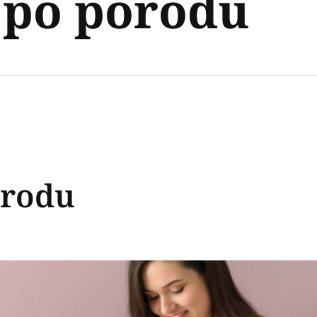
 po porodu
orodu