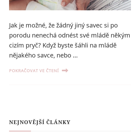
Jak je možné, že žádný jiný savec si po
porodu nenechá odnést své mládě někým
cizím pryč? Když byste šáhli na mládě
nějakého savce, nebo …
POKRAČOVAT VE ČTENÍ
NEJNOVĚJŠÍ ČLÁNKY